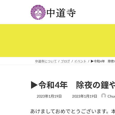
コ
ナ
ン
ビ
テ
ゲ
ン
ー
ツ
シ
へ
ョ
ス
ン
キ
に
ッ
移
プ
動
中道寺について
ブログ
イベント
▶令和4年 除夜
▶令和4年 除夜の鐘
最
2023年1月19日
2023年1月19日
Chud
終
更
あけましておめでとうございます。
新