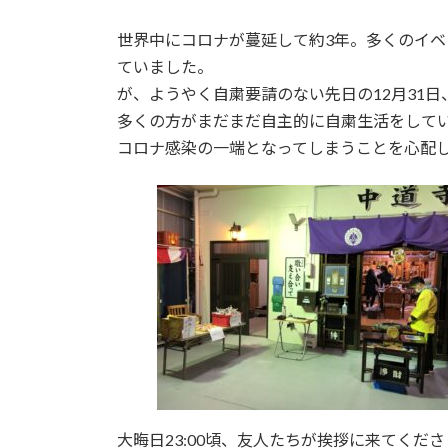
日
時
世界中にコロナが蔓延して約3年。多くのイ
:
ていました。
が、ようやく自粛要請のない先日の12月31
多くの方がまだまだ自主的に自粛生活をして
コロナ感染の一端となってしまうことを心配
大晦日23:00頃、友人たちが挨拶に来てくだ