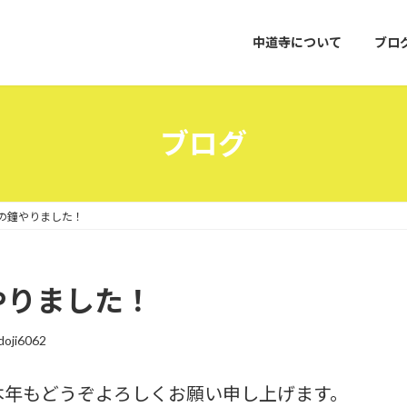
中道寺について
ブロ
ブログ
の鐘やりました！
やりました！
oji6062
本年もどうぞよろしくお願い申し上げます。